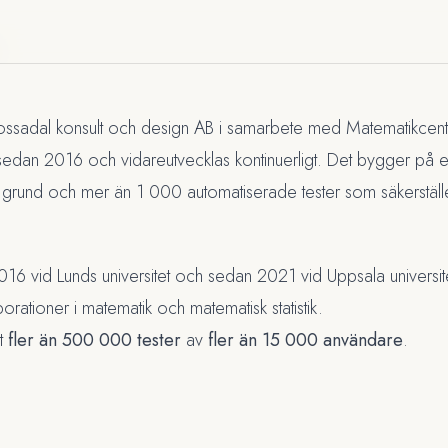
ssadal konsult och design AB
i samarbete med Matematikcentru
ft sedan 2016 och vidareutvecklas kontinuerligt. Det bygger på et
rund och mer än 1 000 automatiserade tester som säkerställer 
6 vid Lunds universitet och sedan 2021 vid Uppsala universit
orationer i matematik och matematisk statistik.
rt
fler än 500 000 tester
av
fler än 15 000 användare
.