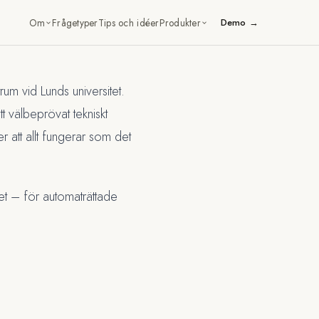
Om
Frågetyper
Tips och idéer
Produkter
Demo →
m vid Lunds universitet.
t välbeprövat tekniskt
att allt fungerar som det
et – för automaträttade