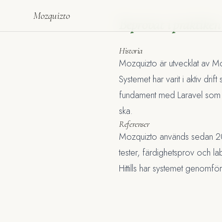
Mozquizto
Beprövat i praktiken
Historia
Mozquizto är utvecklat av
Mo
Systemet har varit i aktiv dri
fundament med Laravel som g
ska.
Referenser
Mozquizto används sedan 201
tester, färdighetsprov och lab
Hittills har systemet genomfö