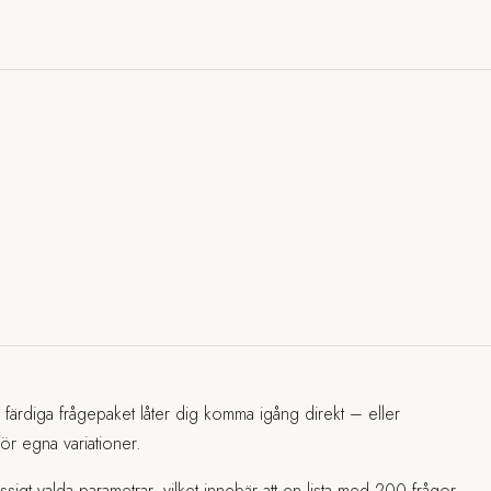
a färdiga frågepaket låter dig komma igång direkt – eller
ör egna variationer.
sigt valda parametrar, vilket innebär att en lista med 200 frågor