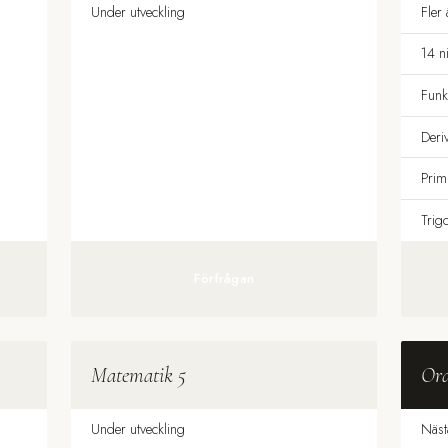
Under utveckling
Fler
14 n
Funk
Deri
Primi
Trig
Förfrågan
Matematik 5
Ord
Under utveckling
Näst