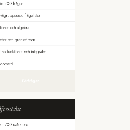
 än 200 frågor
ivågrupperade frågelistor
tioner och algebra
vator och gränsvärden
tiva funktioner och integraler
onometri
Förfrågan
förståelse
an 700 svåra ord