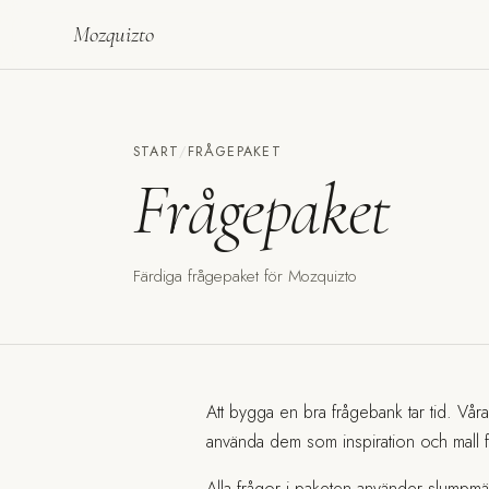
Mozquizto
START
/
FRÅGEPAKET
Frågepaket
Färdiga frågepaket för Mozquizto
Att bygga en bra frågebank tar tid. Vår
använda dem som inspiration och mall f
Alla frågor i paketen använder slumpmäs