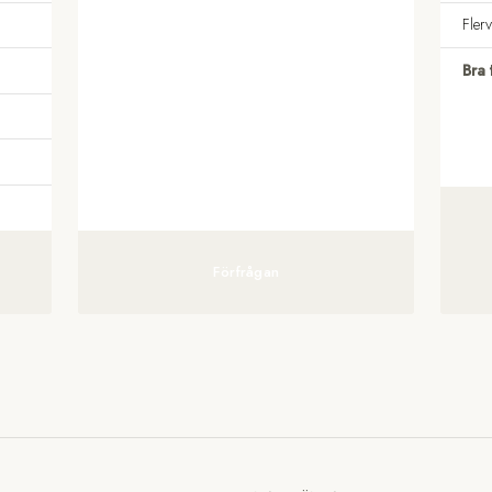
Fler
Bra 
Förfrågan