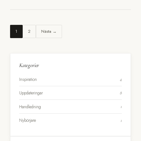
1
2
Nästa →
Kategorier
Inspiration
4
Uppdateringar
8
Handledning
1
Nybörjare
1