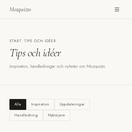
Mozquizto
START
/
TIPS OCH IDÉER
Tips och idéer
Inspiration, handledningar och nyheter om Mozquizto
Alla
Inspiration
Uppdateringar
Handledning
Nybörjare